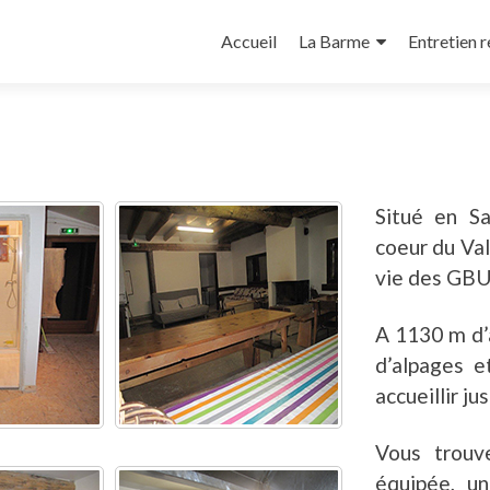
Aller
au
Accueil
La Barme
Entretien 
contenu
principal
Situé en S
coeur du Val
vie des GBU
A 1130 m d’a
d’alpages e
accueillir j
Vous trouv
équipée, u