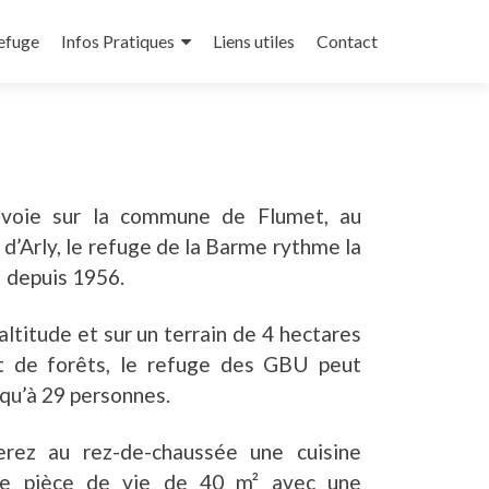
refuge
Infos Pratiques
Liens utiles
Contact
avoie sur la commune de Flumet, au
 d’Arly, le refuge de la Barme rythme la
 depuis 1956.
ltitude et sur un terrain de 4 hectares
t de forêts, le refuge des GBU peut
usqu’à 29 personnes.
erez au rez-de-chaussée une cuisine
ne pièce de vie de 40 m² avec une