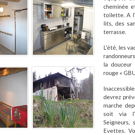
cheminée et
toilette. A 
lits, des sa
terrasse.
L’été, les va
randonneurs 
la douceur 
rouge « GBU »
Inaccessible
devrez prév
marche depu
soit via l
Seigneurs, s
Evettes. V