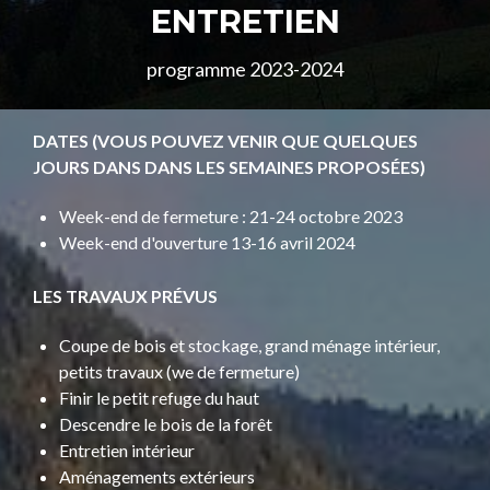
ENTRETIEN
programme 2023-2024
DATES (VOUS POUVEZ VENIR QUE QUELQUES
JOURS DANS DANS LES SEMAINES PROPOSÉES)
Week-end de fermeture : 21-24 octobre 2023
Week-end d'ouverture 13-16 avril 2024
LES TRAVAUX PRÉVUS
Coupe de bois et stockage, grand ménage intérieur,
petits travaux (we de fermeture)
Finir le petit refuge du haut
Descendre le bois de la forêt
Entretien intérieur
Aménagements extérieurs