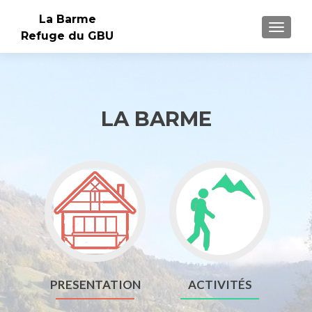
La Barme
AFFIC
Refuge du GBU
LA BARME
Go
Go
to
to
presentation
activités
PRESENTATION
ACTIVITÉS